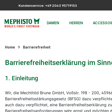
m Hauptinhalt springen
Zur Suche springen
Zur Hauptnavigation springen
Kundenservice: +49 2043 95719153
DAMEN
HERREN
ACCESSOI
Home
Barrierefreiheit
Barrierefreiheitserklärung im Sin
1. Einleitung
Wir, die Mechthild Brune GmbH, Voßstr. 198 - 200, 4596
Barrierefreiheitsstärkungsgesetz (BFSG) dazu verpflichte
auch dazu verpflichtet, eine Barrierefreiheitserklärung 
Barrierefreiheitsanforderungen sehr ernst und möchten di