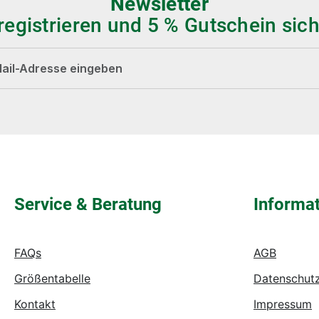
Newsletter
 registrieren und 5 % Gutschein sich
dresse*
Die mit einem Stern (*) markierten Felder sind
Pflichtfelder.
Service & Beratung
Informa
FAQs
AGB
Größentabelle
Datenschut
Kontakt
Impressum