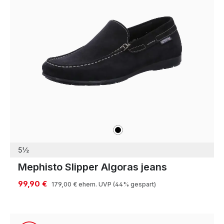
schwarz
Farben
5½
Mephisto Slipper Algoras jeans
99,90 €
179,00 €
ehem. UVP
(44% gespart)