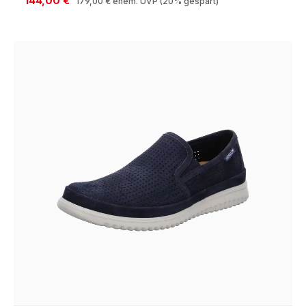
144,00 €
179,00 €
ehem. UVP
(20% gespart)