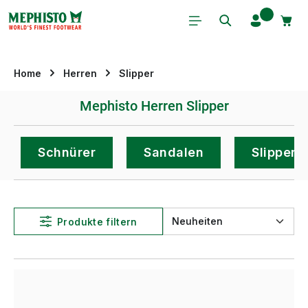
Zum Hauptinhalt springen
Home
Herren
Slipper
Mephisto Herren Slipper
Schnürer
Sandalen
Slipper
Produkte filtern