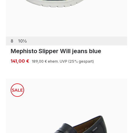
8
10½
Mephisto Slipper Will jeans blue
141,00 €
189,00 €
ehem. UVP
(25% gespart)