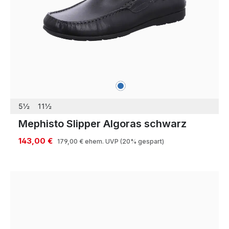
blau
Farben
5½
11½
Mephisto Slipper Algoras schwarz
143,00 €
179,00 €
ehem. UVP
(20% gespart)