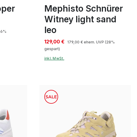
pper
Mephisto Schnürer
o
Witney light sand
leo
16%
129,00 €
179,00 €
ehem. UVP
(28%
gespart)
inkl. MwSt.