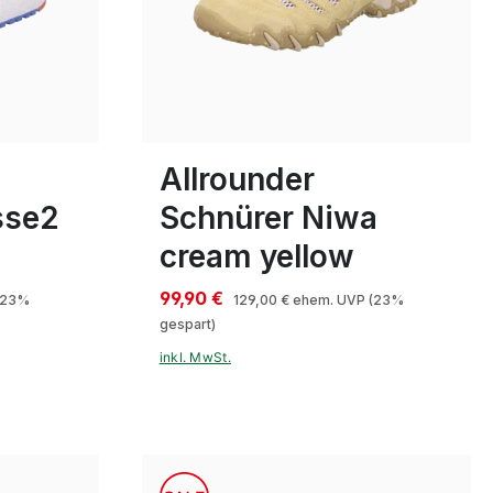
ün
beige
blau
braun
Farben
4
7
Allrounder
sse2
Schnürer Niwa
cream yellow
99,90 €
(23%
129,00 €
ehem. UVP
(23%
gespart)
inkl. MwSt.