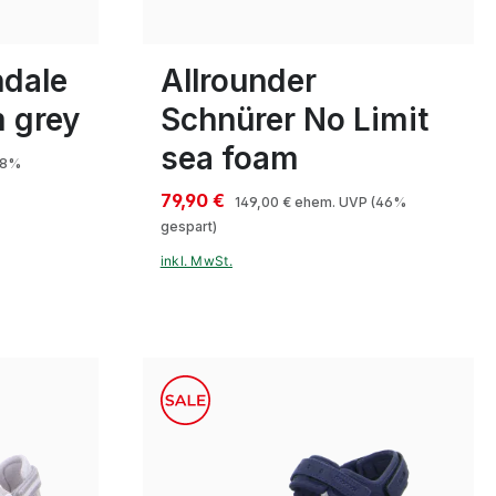
5
5½
6
ndale
Allrounder
 grey
Schnürer No Limit
sea foam
(8%
79,90 €
149,00 €
ehem. UVP
(46%
gespart)
inkl. MwSt.