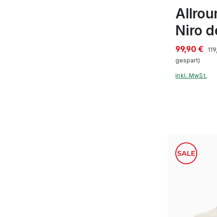
Allrou
Niro 
99,90 €
119
gespart)
inkl. MwSt.