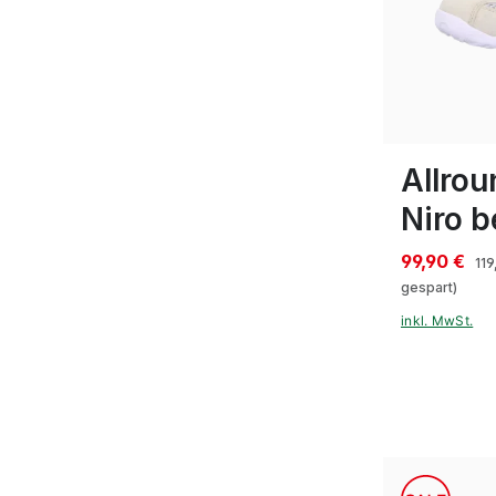
5
6
8
Allrou
Niro b
99,90 €
119
gespart)
inkl. MwSt.