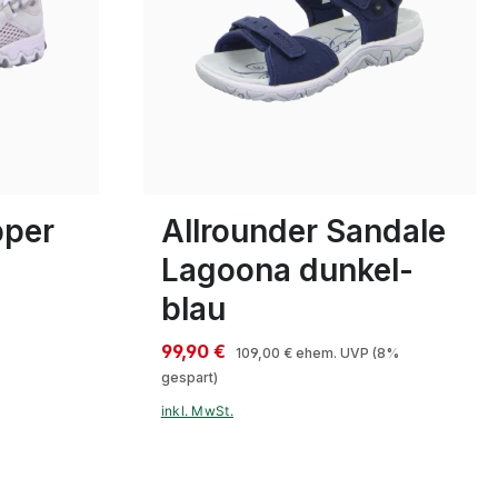
weiß
Farben
37
38
pper
Allrounder Sandale
Lagoona dunkel-
blau
99,90 €
109,00 €
ehem. UVP
(8%
gespart)
inkl. MwSt.