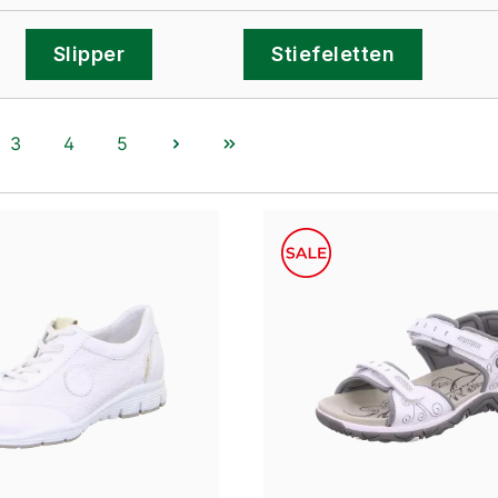
Slipper
Stiefeletten
3
4
5
e
Seite
Seite
Seite
schwarz
weiß
beige
blau
Farben