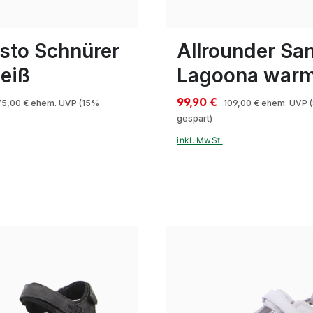
ößen verfügbar
In vielen Größen verfügbar
sto Schnürer
Allrounder Sa
eiß
Lagoona warm
99,90 €
75,00 €
ehem. UVP
(15%
109,00 €
ehem. UVP
gespart)
inkl. MwSt.