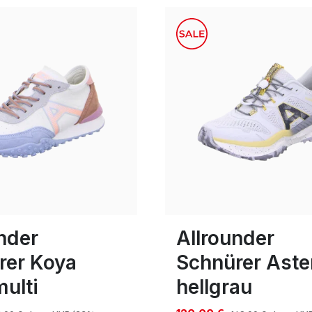
blau
gelb
weiß
rot
beige
Farben
ößen verfügbar
In vielen Größen verfügbar
nder
Allrounder
rer Koya
Schnürer Aste
ulti
hellgrau