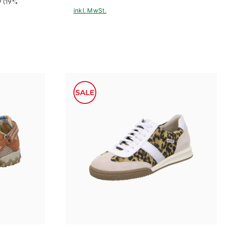
P
(19%
inkl. MwSt.
6 Farben
In vielen Größen verfügbar