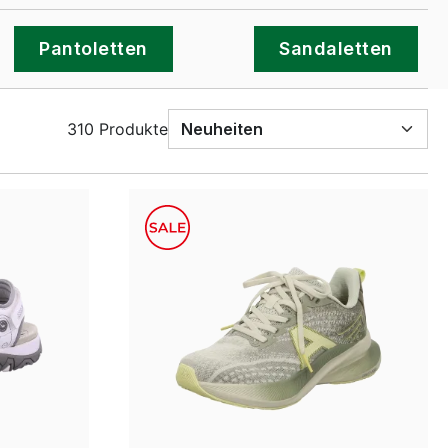
Pantoletten
Sandaletten
310 Produkte
weiß
blau
Farben