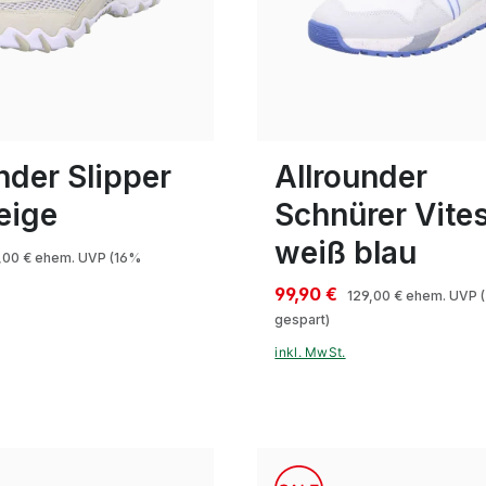
blau
sonstige
beige
gr
Farben
15 Farben
In vielen Größen verfügbar
nder Slipper
Allrounder
eige
Schnürer Vite
weiß blau
,00 €
ehem. UVP
(16%
99,90 €
129,00 €
ehem. UVP
gespart)
inkl. MwSt.