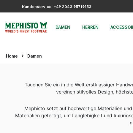
m Hauptinhalt springen
Zur Suche springen
Zur Hauptnavigation springen
Kundenservice: +49 2043 95719153
DAMEN
HERREN
ACCESSOI
Home
Damen
Tauchen Sie ein in die Welt erstklassiger Hand
vereinen stilvolles Design, höchst
Mephisto setzt auf hochwertige Materialien und
Materialien gefertigt, um Langlebigkeit und luxuriös
n