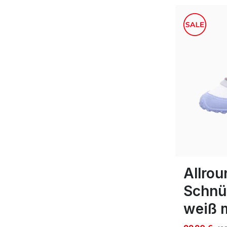
Farben
In vielen Gr
Allrou
Schnü
weiß m