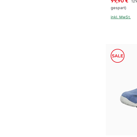
99,90 €
12
gespart)
inkl. MwSt.
In vielen Gr