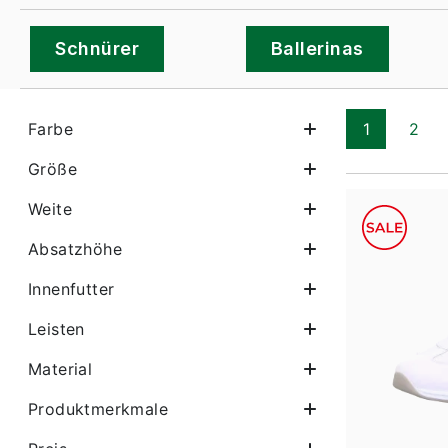
Schnürer
Ballerinas
Farbe
1
2
Seite
Seit
Größe
Weite
Absatzhöhe
Innenfutter
Leisten
Material
Produktmerkmale
Farben