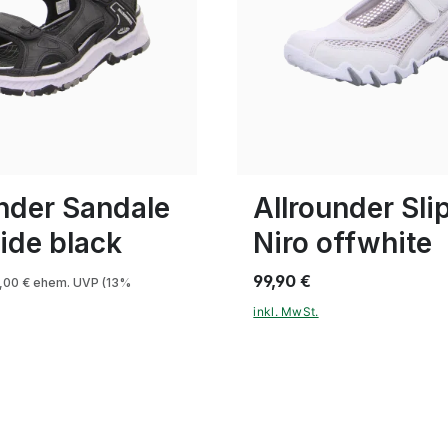
grau
weiß
blau
15 Farben
In vielen Größen verfügbar
nder Sandale
Allrounder Sli
ide black
Niro offwhite
99,90 €
,00 €
ehem. UVP
(13%
inkl. MwSt.