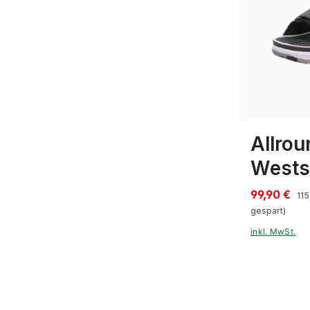
Farben
40
41
42
Allrou
Wests
99,90 €
115
gespart)
inkl. MwSt.