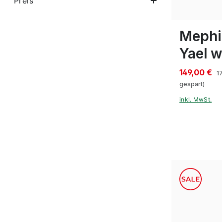
Preis
In vielen Gr
Mephi
Yael w
149,00 €
1
gespart)
inkl. MwSt.