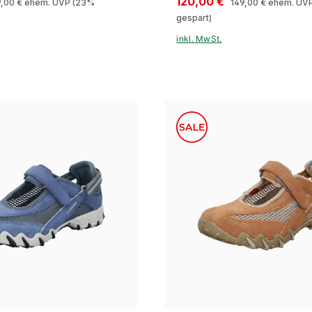
120,00 €
9,00 €
ehem. UVP
(23%
149,00 €
ehem. UV
gespart)
inkl. MwSt.
15 Farben
15 Farben
ößen verfügbar
In vielen Größen verfügbar