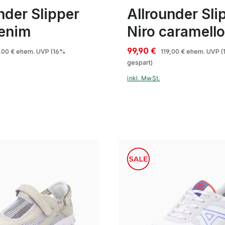
nder Slipper
Allrounder Sli
denim
Niro caramell
99,90 €
,00 €
ehem. UVP
(16%
119,00 €
ehem. UVP
(
gespart)
inkl. MwSt.