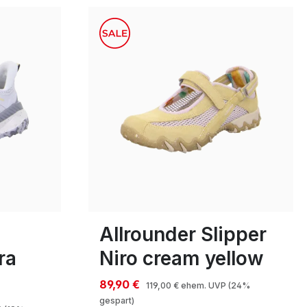
15 Farben
In vielen Größen verfügbar
Allrounder Slipper
ra
Niro cream yellow
89,90 €
119,00 €
ehem. UVP
(24%
gespart)