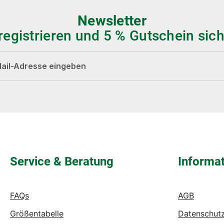
Newsletter
 registrieren und 5 % Gutschein sich
dresse*
Die mit einem Stern (*) markierten Felder sind
Pflichtfelder.
Service & Beratung
Informa
FAQs
AGB
Größentabelle
Datenschut