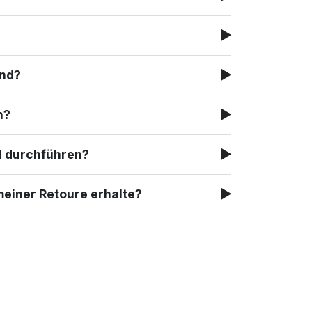
▶
and?
▶
h?
▶
d durchführen?
▶
meiner Retoure erhalte?
▶