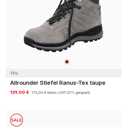
braun
Farben
11½
Allrounder Stiefel Ranus-Tex taupe
139,00 €
175,00 €
ehem. UVP
(21% gespart)