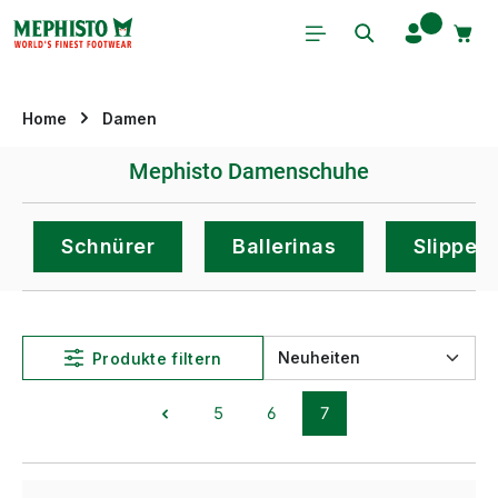
Zum Hauptinhalt springen
Home
Damen
Mephisto Damenschuhe
Schnürer
Ballerinas
Slipper
Produkte filtern
5
6
7
Seite
Seite
Seite