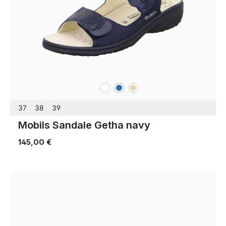
weiß
blau
beige
Farben
37
38
39
Mobils Sandale Getha navy
145,00 €