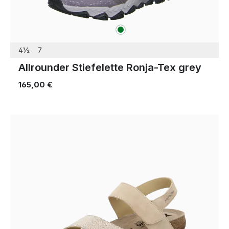
grün
Farben
4½
7
Allrounder Stiefelette Ronja-Tex grey
165,00 €