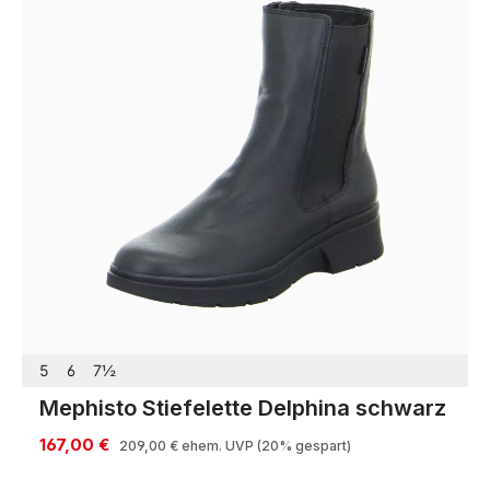
5
6
7½
Mephisto Stiefelette Delphina schwarz
167,00 €
209,00 €
ehem. UVP
(20% gespart)