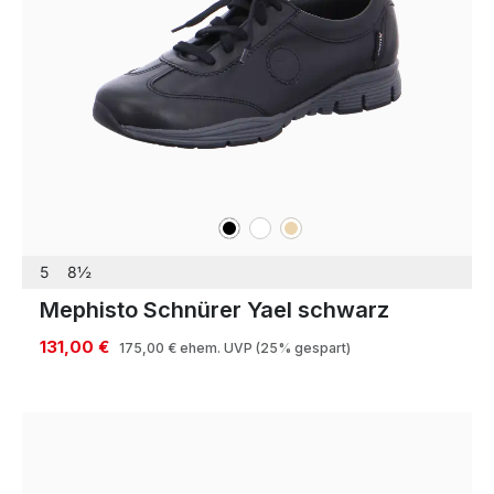
schwarz
weiß
beige
Farben
5
8½
Mephisto Schnürer Yael schwarz
131,00 €
175,00 €
ehem. UVP
(25% gespart)