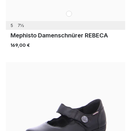
weiß
Farben
5
7½
Mephisto Damenschnürer REBECA
169,00 €