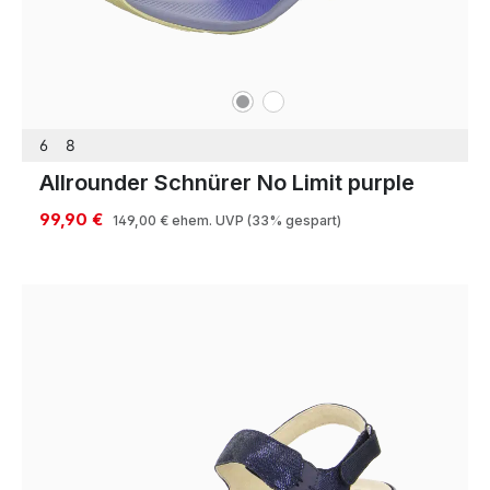
grau
weiß
Farben
6
8
Allrounder Schnürer No Limit purple
99,90 €
149,00 €
ehem. UVP
(33% gespart)