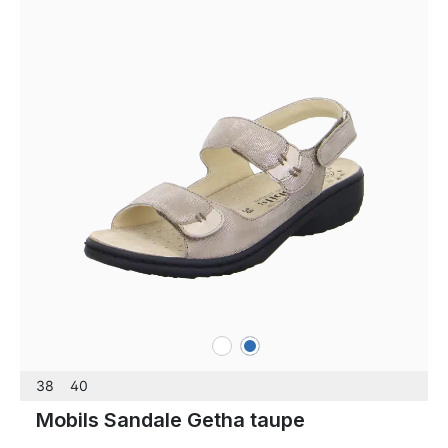
weiß
blau
Farben
38
40
Mobils Sandale Getha taupe