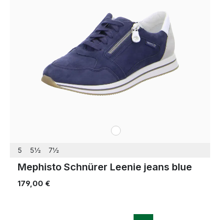
weiß
Farben
5
5½
7½
Mephisto Schnürer Leenie jeans blue
179,00 €