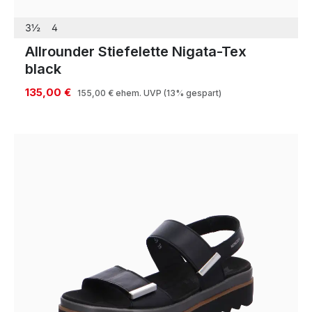
3½
4
Allrounder Stiefelette Nigata-Tex
black
135,00 €
155,00 €
ehem. UVP
(13% gespart)