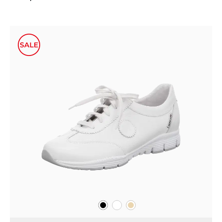
schwarz
weiß
beige
Farben