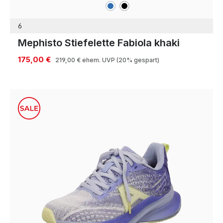
blau
schwarz
Farben
6
Mephisto Stiefelette Fabiola khaki
175,00 €
219,00 €
ehem. UVP
(20% gespart)