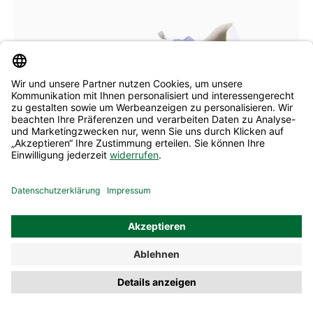
rot
blau
grün
Farben
In vielen Größen verfügbar
Mephisto Schnürer Wanessa sea blue
139,90 €
189,00 €
ehem. UVP
(26% gespart)