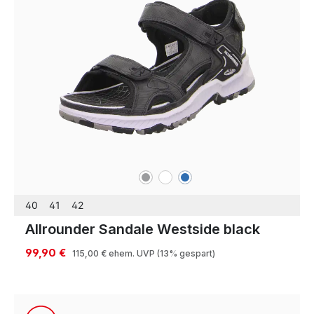
grau
weiß
blau
Farben
40
41
42
Allrounder Sandale Westside black
99,90 €
115,00 €
ehem. UVP
(13% gespart)