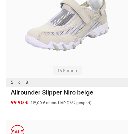
16 Farben
5
6
8
Allrounder Slipper Niro beige
99,90 €
119,00 €
ehem. UVP
(16% gespart)