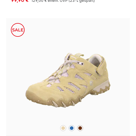
99,90 €
129,00 €
ehem. UVP
(23% gespart)
beige
blau
braun
Farben