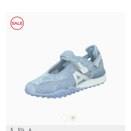
weiß
beige
Farben
5
5½
6