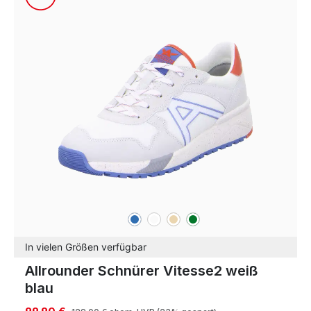
blau
sonstige
beige
grün
Farben
In vielen Größen verfügbar
Allrounder Schnürer Vitesse2 weiß
blau