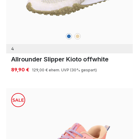
blau
beige
Farben
4
Allrounder Slipper Kioto offwhite
89,90 €
129,00 €
ehem. UVP
(30% gespart)