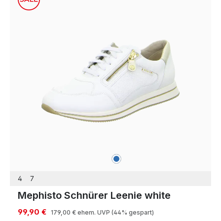
blau
Farben
4
7
Mephisto Schnürer Leenie white
99,90 €
179,00 €
ehem. UVP
(44% gespart)