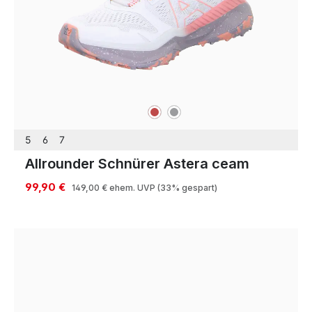
rot
grau
Farben
5
6
7
Allrounder Schnürer Astera ceam
99,90 €
149,00 €
ehem. UVP
(33% gespart)