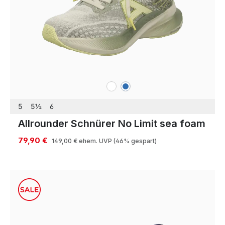
weiß
blau
Farben
5
5½
6
Allrounder Schnürer No Limit sea foam
79,90 €
149,00 €
ehem. UVP
(46% gespart)