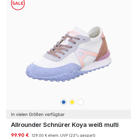
blau
gelb
weiß
Farben
In vielen Größen verfügbar
Allrounder Schnürer Koya weiß multi
99,90 €
129,00 €
ehem. UVP
(23% gespart)