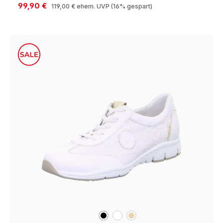
99,90 €
119,00 €
ehem. UVP
(16% gespart)
schwarz
weiß
beige
Farben