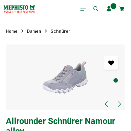
Zum Hauptinhalt springen
Home
Damen
Schnürer
Bildergalerie überspringen
Allrounder Schnürer Namour