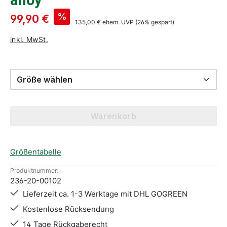
alloy
%
99,90 €
135,00 €
ehem. UVP
(26% gespart)
inkl. MwSt.
Größe wählen
Warenkorb
Größentabelle
Produktnummer:
236-20-00102
Lieferzeit ca. 1-3 Werktage mit DHL GOGREEN
Kostenlose Rücksendung
14 Tage Rückgaberecht