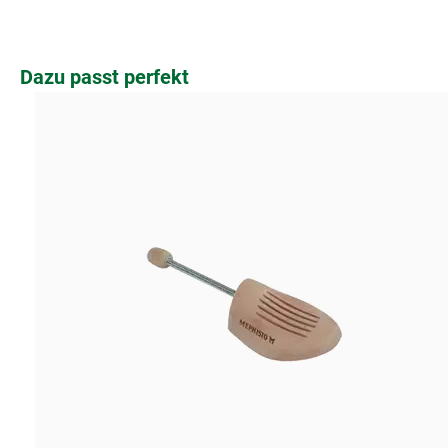
Produktgalerie überspringen
Dazu passt perfekt