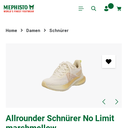
Zum Hauptinhalt springen
Home
Damen
Schnürer
Bildergalerie überspringen
Allrounder Schnürer No Limit