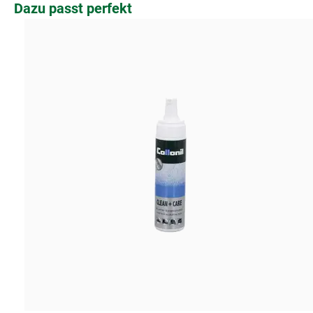
Produktgalerie überspringen
Dazu passt perfekt