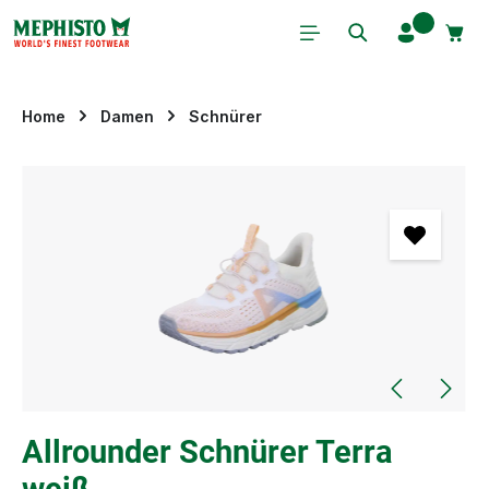
Zum Hauptinhalt springen
Home
Damen
Schnürer
Bildergalerie überspringen
Allrounder Schnürer Terra