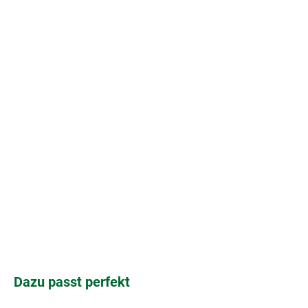
Produktgalerie überspringen
Dazu passt perfekt