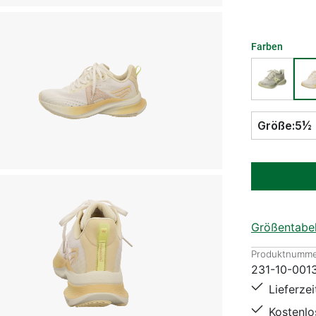
Farben
Größe:
5½
Größentabel
Produktnumme
231-10-001
Lieferze
Kostenl