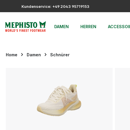
m Hauptinhalt springen
Zur Suche springen
Zur Hauptnavigation springen
Kundenservice: +49 2043 95719153
DAMEN
HERREN
ACCESSOI
Home
Damen
Schnürer
Bildergalerie überspringen