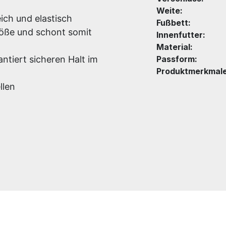
Weite:
ch und elastisch
Fußbett:
töße und schont somit
Innenfutter:
Material:
ntiert sicheren Halt im
Passform:
Produktmerkmale
llen