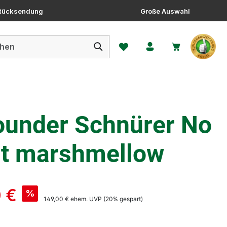
 Rücksendung
Große Auswahl
Du hast 0 Produkte auf dem 
rounder Schnürer No
it marshmellow
0 €
%
149,00 €
ehem. UVP
(20% gespart)