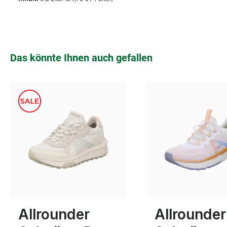
Produktgalerie überspringen
Das könnte Ihnen auch gefallen
grau
schwarz
weiß
beige
blau
Farben
Farben
4
4½
7
Allrounder
Allrounder