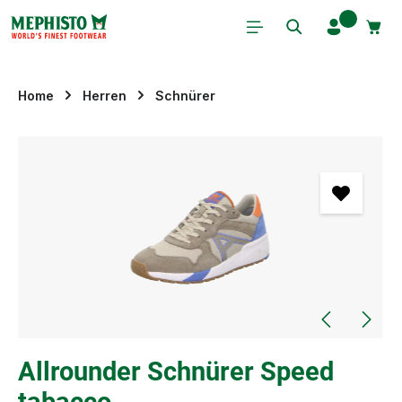
Zum Hauptinhalt springen
Home
Herren
Schnürer
Bildergalerie überspringen
Allrounder Schnürer Speed