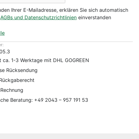
den Ihrer E-Mailadresse, erklären Sie sich automatisch
n
AGBs und Datenschutzrichtlinien
einverstanden
le
r:
05.3
it ca. 1-3 Werktage mit DHL GOGREEN
ose Rücksendung
 Rückgaberecht
 Rechnung
sche Beratung: +49 2043 – 957 191 53