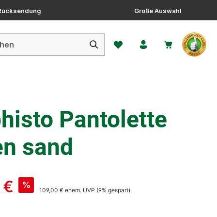
 Rücksendung
Große Auswahl
Du hast 0 Produkte auf dem 
isto Pantolette
en sand
 €
%
109,00 €
ehem. UVP
(9% gespart)