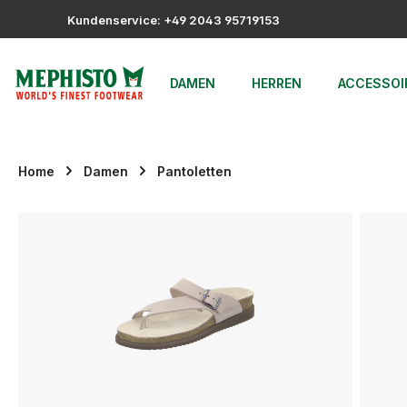
m Hauptinhalt springen
Zur Suche springen
Zur Hauptnavigation springen
Kundenservice: +49 2043 95719153
DAMEN
HERREN
ACCESSOI
Home
Damen
Pantoletten
Bildergalerie überspringen