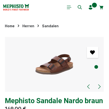
Zum Hauptinhalt springen
Home
Herren
Sandalen
Bildergalerie überspringen
Mephisto Sandale Nardo braun
149,00 €