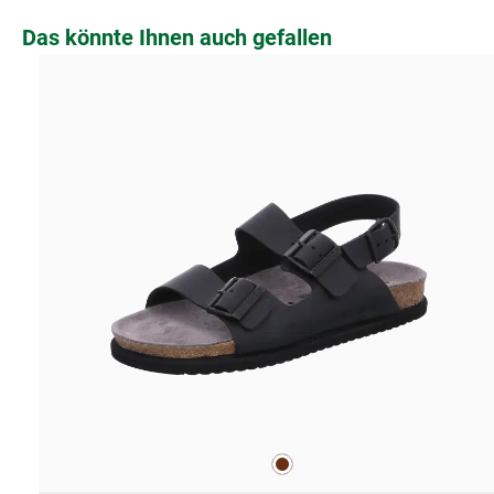
Produktgalerie überspringen
Das könnte Ihnen auch gefallen
braun
Farben