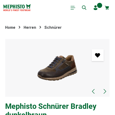
Zum Hauptinhalt springen
Home
Herren
Schnürer
Bildergalerie überspringen
Mephisto Schnürer Bradley