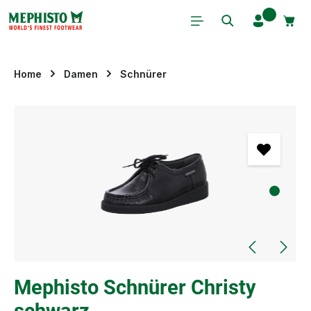
Zum Hauptinhalt springen
Home
Damen
Schnürer
Bildergalerie überspringen
Mephisto Schnürer Christy