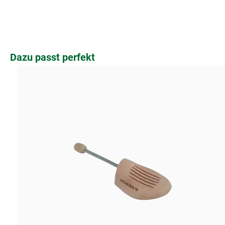
Produktgalerie überspringen
Dazu passt perfekt