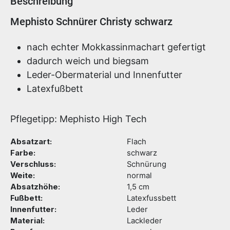
Beschreibung
Produktinformationen
Mephisto Schnürer Christy schwarz
nach echter Mokkassinmachart gefertigt
dadurch weich und biegsam
Leder-Obermaterial und Innenfutter
Latexfußbett
Pflegetipp: Mephisto High Tech
Absatzart:
Flach
Farbe:
schwarz
Verschluss:
Schnürung
Weite:
normal
Absatzhöhe:
1,5 cm
Fußbett:
Latexfussbett
Innenfutter:
Leder
Material:
Lackleder