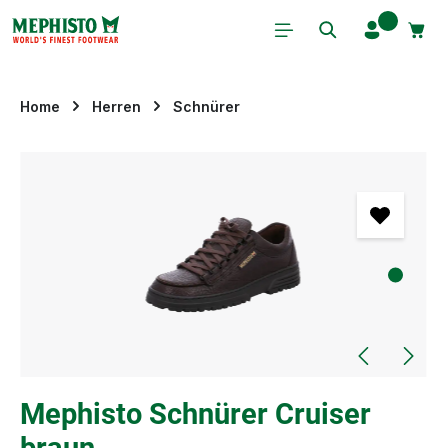
Zum Hauptinhalt springen
Home
Herren
Schnürer
Bildergalerie überspringen
Mephisto Schnürer Cruiser