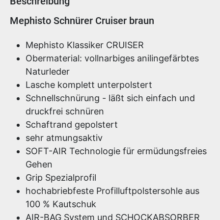
Beschreibung
Produktinformationen
Mephisto Schnürer Cruiser braun
Mephisto Klassiker CRUISER
Obermaterial: vollnarbiges anilingefärbtes
Naturleder
Lasche komplett unterpolstert
Schnellschnürung - läßt sich einfach und
druckfrei schnüren
Schaftrand gepolstert
sehr atmungsaktiv
SOFT-AIR Technologie für ermüdungsfreies
Gehen
Grip Spezialprofil
hochabriebfeste Profilluftpolstersohle aus
100 % Kautschuk
AIR-BAG System und SCHOCKABSORBER