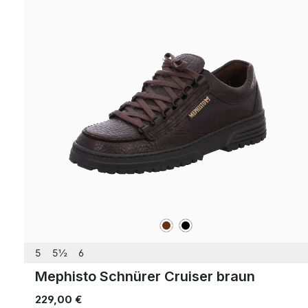
braun
schwarz
Farben
5
5½
6
Mephisto Schnürer Cruiser braun
229,00 €