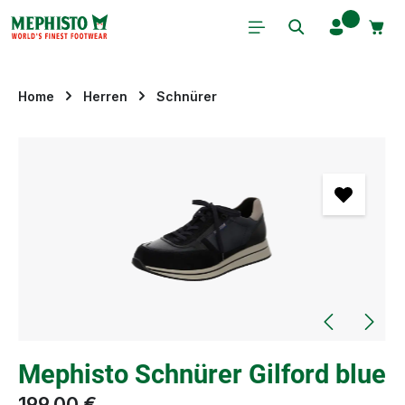
Zum Hauptinhalt springen
Home
Herren
Schnürer
Bildergalerie überspringen
Mephisto Schnürer Gilford blue
199,00 €