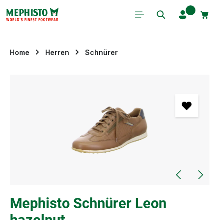
Zum Hauptinhalt springen
Home
Herren
Schnürer
Bildergalerie überspringen
Mephisto Schnürer Leon