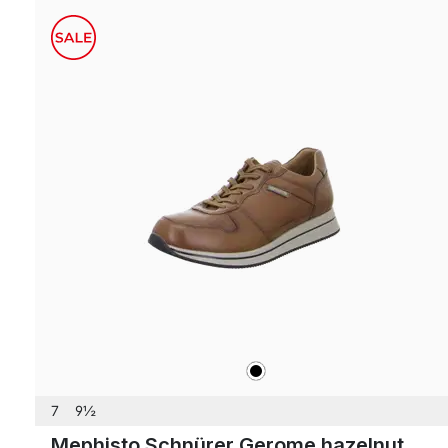
schwarz
Farben
7
9½
Mephisto Schnürer Gerome hazelnut