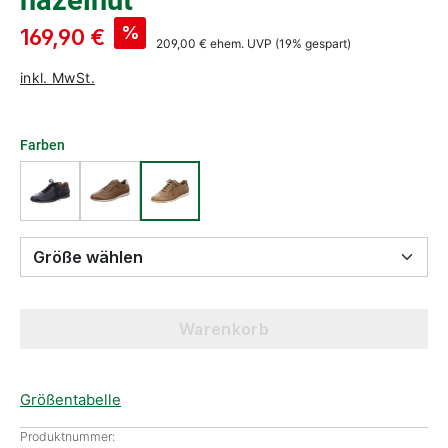
hazelnut
%
169,90 €
209,00 €
ehem. UVP
(19% gespart)
inkl. MwSt.
Farben
Größe wählen
Warenkorb
Größentabelle
Produktnummer: