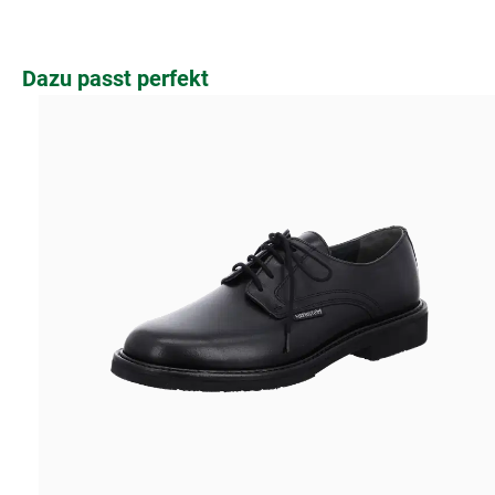
Produktgalerie überspringen
Dazu passt perfekt