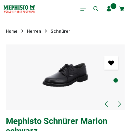
Zum Hauptinhalt springen
Home
Herren
Schnürer
Bildergalerie überspringen
Mephisto Schnürer Marlon