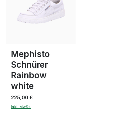
7 Farben
6½
7
7½
Mephisto
Schnürer
Rainbow
white
225,00 €
inkl. MwSt.