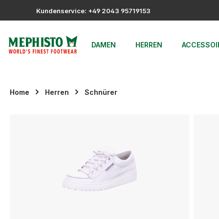
m Hauptinhalt springen
Zur Suche springen
Zur Hauptnavigation springen
Kundenservice: +49 2043 95719153
DAMEN
HERREN
ACCESSOI
Home
Herren
Schnürer
Bildergalerie überspringen