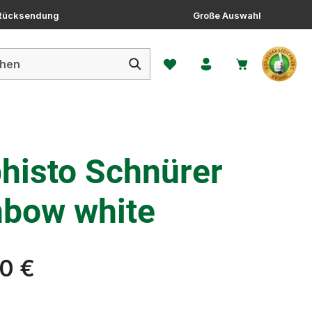
 Rücksendung
Große Auswahl
Du hast 0 Produkte auf dem 
histo Schnürer
nbow white
0 €