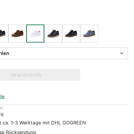
 wählen
Warenkorb
le
r:
26
it ca. 1-3 Werktage mit DHL GOGREEN
ose Rücksendung