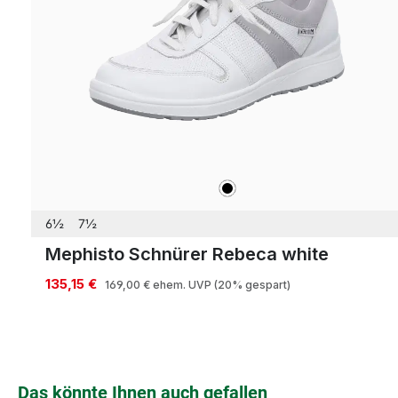
schwarz
Farben
6½
7½
Mephisto Schnürer Rebeca white
135,15 €
169,00 €
ehem. UVP
(20% gespart)
Produktgalerie überspringen
Das könnte Ihnen auch gefallen