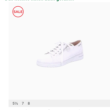
5½
7
8