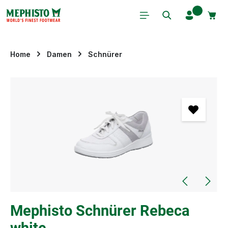
Zum Hauptinhalt springen
Home
Damen
Schnürer
Bildergalerie überspringen
Mephisto Schnürer Rebeca