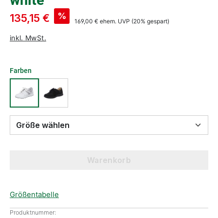
white
%
135,15 €
169,00 €
ehem. UVP
(20% gespart)
inkl. MwSt.
Farben
Größe wählen
Warenkorb
Größentabelle
Produktnummer: