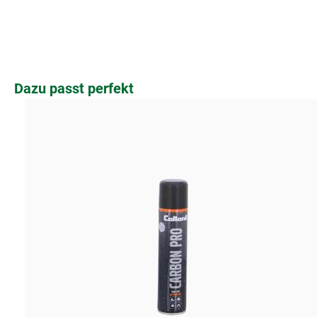
Produktgalerie überspringen
Dazu passt perfekt