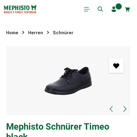
Zum Hauptinhalt springen
Home
Herren
Schnürer
Bildergalerie überspringen
Mephisto Schnürer Timeo