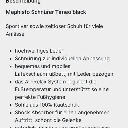
Beschreibung
Produktinformationen
Mephisto Schnürer Timeo black
Sportiver sowie zeitloser Schuh für viele
Anlässe
hochwertiges Leder
Schnürung zur individuellen Anpassung
bequemes und mobiles
Latexschaumfußbett, mit Leder bezogen
das Air-Relax System reguliert die
Fußtemperatur und unterstützt so eine
perfekte Fußhygiene
Sohle aus 100% Kautschuk
Shock Absorber für einen angenehmen
Auftritt, schont die Gelenke
natürlich weiches und ermüdungsfreies