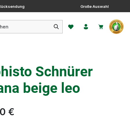
 Rücksendung
Große Auswahl
Du hast 0 Produkte auf dem 
histo Schnürer
ana beige leo
0 €