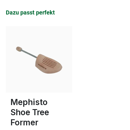
Produktgalerie überspringen
Dazu passt perfekt
In vielen Größen verfügbar
Mephisto
Shoe Tree
Former