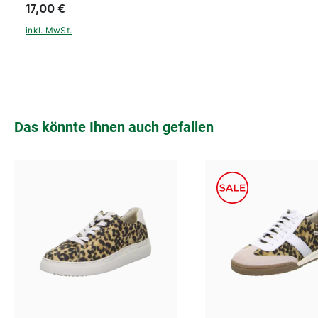
17,00 €
inkl. MwSt.
Produktgalerie überspringen
Das könnte Ihnen auch gefallen
gold
blau
Farben
6 Farben