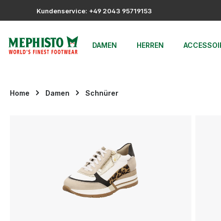
m Hauptinhalt springen
Zur Suche springen
Zur Hauptnavigation springen
Kundenservice: +49 2043 95719153
DAMEN
HERREN
ACCESSOI
Home
Damen
Schnürer
Bildergalerie überspringen