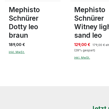
In vielen Größen verfügbar
In vielen Größen verf
Mephisto
Mephisto
Schnürer
Schnürer
Dotty leo
Witney lig
braun
sand leo
189,00 €
129,00 €
179,00 €
eh
(28% gespart)
inkl. MwSt.
inkl. MwSt.
Jetzt