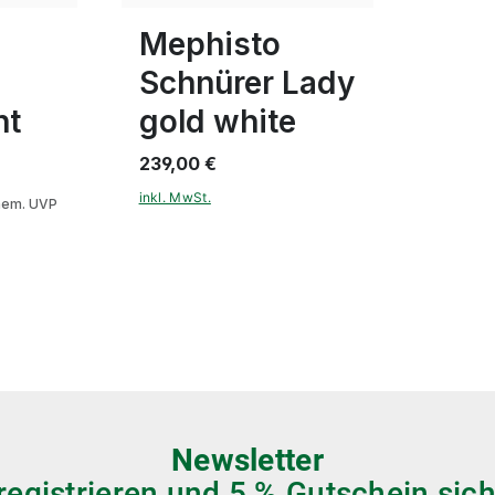
ügbar
In vielen Größen verfügbar
Mephisto
Schnürer Lady
ht
gold white
239,00 €
inkl. MwSt.
em. UVP
Newsletter
 registrieren und 5 % Gutschein sich