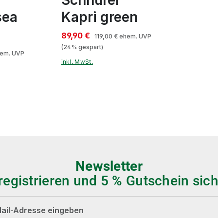
sea
Kapri green
89,90 €
119,00 €
ehem. UVP
(24% gespart)
em. UVP
inkl. MwSt.
Newsletter
 registrieren und 5 % Gutschein sich
dresse*