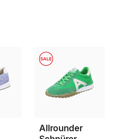
rün
schwarz
Farben
ügbar
In vielen Größen verfügbar
Allrounder
Schnürer