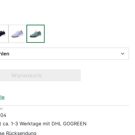
 wählen
Warenkorb
le
r:
004
it ca. 1-3 Werktage mit DHL GOGREEN
ose Rücksendung