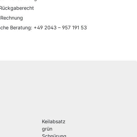
 Rückgaberecht
 Rechnung
sche Beratung: +49 2043 – 957 191 53
Keilabsatz
grün
Schnürung