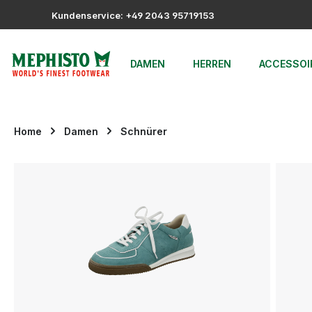
m Hauptinhalt springen
Zur Suche springen
Zur Hauptnavigation springen
Kundenservice: +49 2043 95719153
DAMEN
HERREN
ACCESSOI
Home
Damen
Schnürer
Bildergalerie überspringen