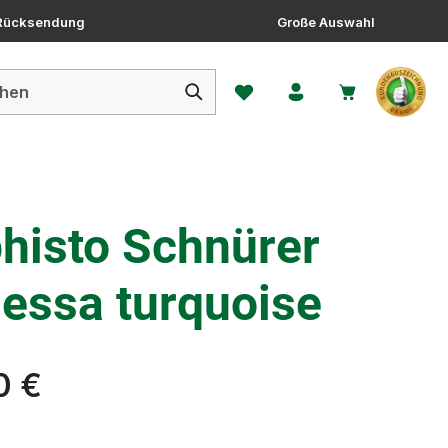
 Rücksendung
Große Auswahl
Du hast 0 Produkte auf dem 
histo Schnürer
essa turquoise
0 €