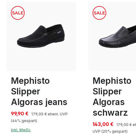
schwarz
blau
Farben
Farben
5½
5½
11½
Mephisto
Mephisto
Slipper
Slipper
Algoras jeans
Algoras
schwarz
99,90 €
179,00 €
ehem. UVP
(44% gespart)
143,00 €
179,00 €
e
inkl. MwSt.
UVP
(20% gespart)