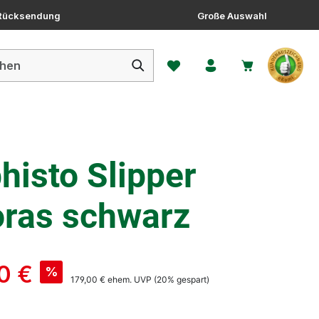
 Rücksendung
Große Auswahl
Du hast 0 Produkte auf dem 
isto Slipper
oras schwarz
0 €
%
179,00 €
ehem. UVP
(20% gespart)