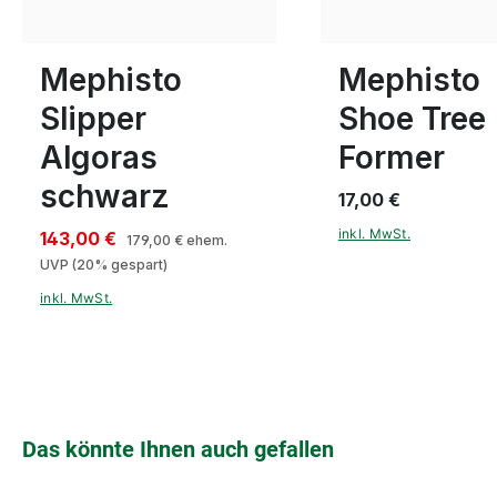
5½
11½
In vielen Größen verf
Mephisto
Mephisto
Slipper
Shoe Tree
Algoras
Former
schwarz
17,00 €
inkl. MwSt.
143,00 €
179,00 €
ehem.
UVP
(20% gespart)
inkl. MwSt.
Produktgalerie überspringen
Das könnte Ihnen auch gefallen