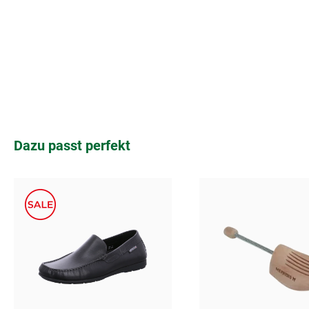
Produktgalerie überspringen
Dazu passt perfekt
blau
Farben