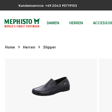
m Hauptinhalt springen
Zur Suche springen
Zur Hauptnavigation springen
Kundenservice: +49 2043 95719153
DAMEN
HERREN
ACCESSOI
Home
Herren
Slipper
Bildergalerie überspringen