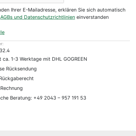
den Ihrer E-Mailadresse, erklären Sie sich automatisch
n
AGBs und Datenschutzrichtlinien
einverstanden
le
r:
32.4
it ca. 1-3 Werktage mit DHL GOGREEN
ose Rücksendung
 Rückgaberecht
 Rechnung
sche Beratung: +49 2043 – 957 191 53