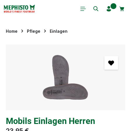
Zum Hauptinhalt springen
Home
Pflege
Einlagen
Bildergalerie überspringen
Mobils Einlagen Herren
23,95 €