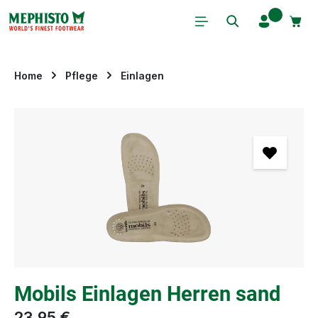
Zum Hauptinhalt springen
Home
Pflege
Einlagen
Bildergalerie überspringen
Mobils Einlagen Herren sand
23,95 €