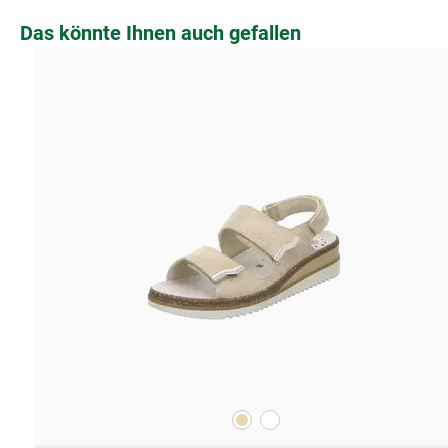
Produktgalerie überspringen
Das könnte Ihnen auch gefallen
beige
weiß
Farben