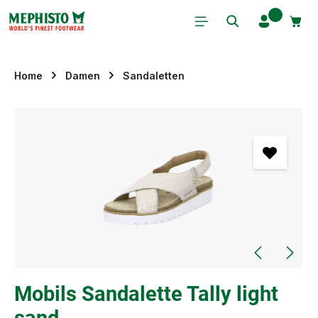
Zum Hauptinhalt springen
Home
Damen
Sandaletten
Bildergalerie überspringen
Mobils Sandalette Tally light