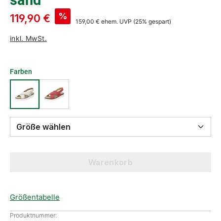
sand
%
119,90 €
159,00 €
ehem. UVP
(25% gespart)
inkl. MwSt.
Farben
Größe wählen
Warenkorb
Größentabelle
Produktnummer: