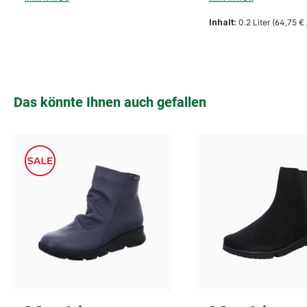
Inhalt:
0.2 Liter
(64,75 € /
Produktgalerie überspringen
Das könnte Ihnen auch gefallen
3½
5½
In vielen Größen verf