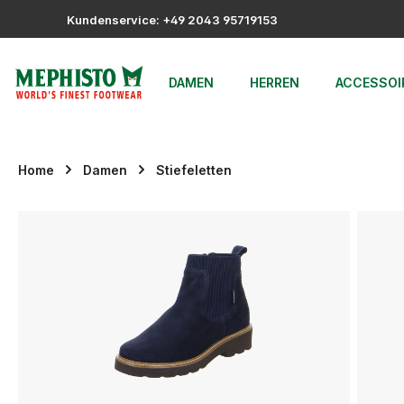
m Hauptinhalt springen
Zur Suche springen
Zur Hauptnavigation springen
Kundenservice: +49 2043 95719153
DAMEN
HERREN
ACCESSOI
Home
Damen
Stiefeletten
Bildergalerie überspringen