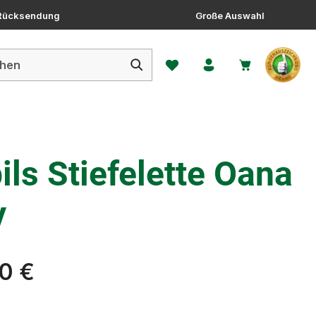
 Rücksendung
Große Auswahl
Du hast 0 Produkte auf dem 
ls Stiefelette Oana
y
0 €