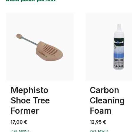
In vielen Größen verfügbar
Mephisto
Carbon
Shoe Tree
Cleaning
Former
Foam
17,00 €
12,95 €
inkl. MwSt.
inkl. MwSt.