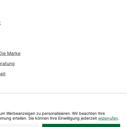
z
Die Marke
eratung
eit