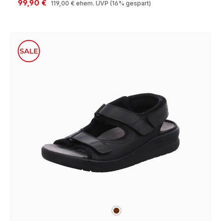
99,90 €
119,00 €
ehem. UVP
(16% gespart)
braun
Farben