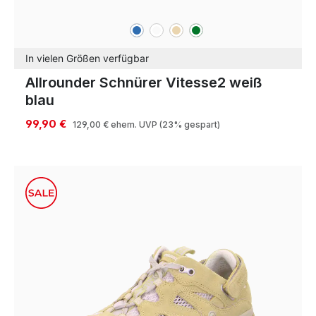
blau
sonstige
beige
grün
Farben
In vielen Größen verfügbar
Allrounder Schnürer Vitesse2 weiß
blau
99,90 €
129,00 €
ehem. UVP
(23% gespart)