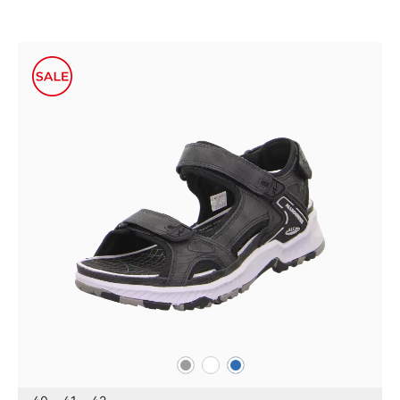
grau
weiß
blau
Farben