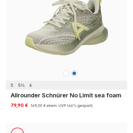
weiß
blau
Farben
5
5½
6
Allrounder Schnürer No Limit sea foam
79,90 €
149,00 €
ehem. UVP
(46% gespart)