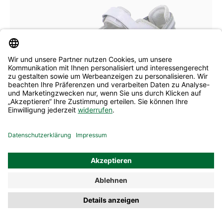
15 Farben
In vielen Größen verfügbar
Allrounder Slipper Niro offwhite
metallic
89,90 €
119,00 €
ehem. UVP
(24% gespart)