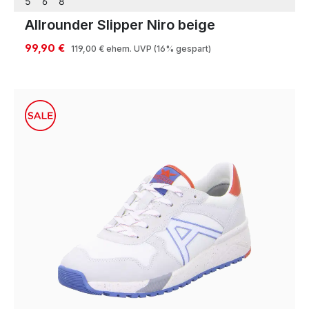
5
6
8
Allrounder Slipper Niro beige
99,90 €
119,00 €
ehem. UVP
(16% gespart)