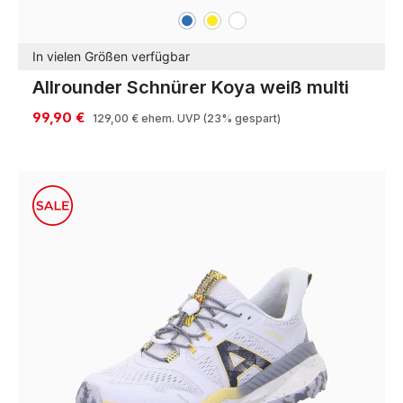
blau
gelb
weiß
Farben
In vielen Größen verfügbar
Allrounder Schnürer Koya weiß multi
99,90 €
129,00 €
ehem. UVP
(23% gespart)