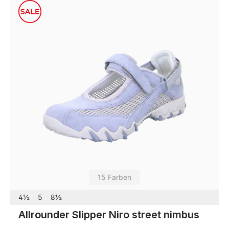
15 Farben
4½
5
8½
Allrounder Slipper Niro street nimbus