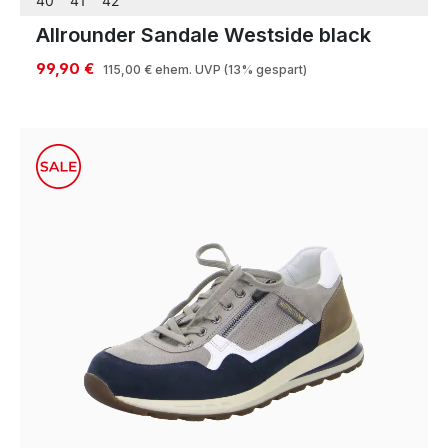
40
41
42
Allrounder Sandale Westside black
99,90 €
115,00 €
ehem. UVP
(13% gespart)