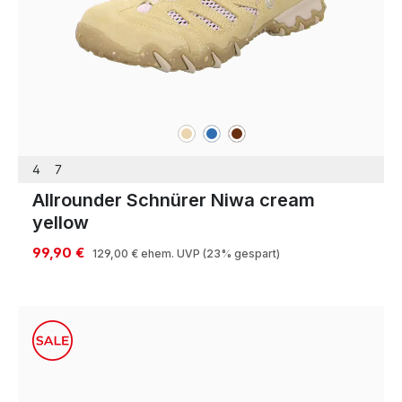
beige
blau
braun
Farben
4
7
Allrounder Schnürer Niwa cream
yellow
99,90 €
129,00 €
ehem. UVP
(23% gespart)