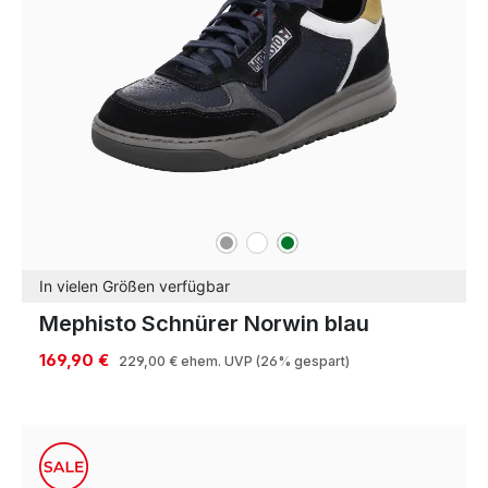
grau
weiß
grün
Farben
In vielen Größen verfügbar
Mephisto Schnürer Norwin blau
169,90 €
229,00 €
ehem. UVP
(26% gespart)