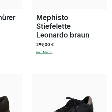
In vielen Größen verfügbar
nürer
Mephisto
Stiefelette
Leonardo braun
299,00 €
inkl. MwSt.