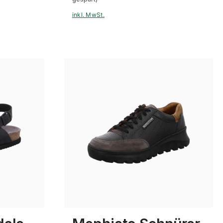
inkl. MwSt.
braun
blau
Farben
In vielen Größen verfügbar