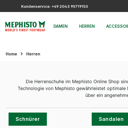
m Hauptinhalt springen
Zur Suche springen
Zur Hauptnavigation springen
Kundenservice: +49 2043 95719153
DAMEN
HERREN
ACCESSOI
Home
Herren
Die Herrenschuhe im Mephisto Online Shop sind
Technologie von Mephisto gewährleistet optimale 
über ein angenehme
Schnürer
Sandalen