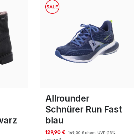
rot
Farben
9½
10
Allrounder
Schnürer Run Fast
warz
blau
129,90 €
149,00 €
ehem. UVP
(13%
gespart)