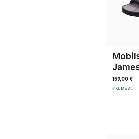
Farben
In vielen Gr
Mobils
James
159,00 €
inkl. MwSt.