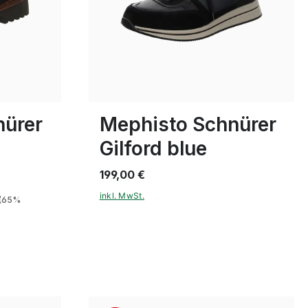
grün
braun
schwarz
Farben
In vielen Größen verfügbar
nürer
Mephisto Schnürer
Gilford blue
199,00 €
inkl. MwSt.
(65%