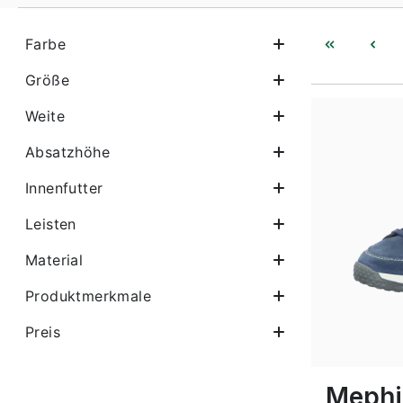
Farbe
Größe
Weite
Absatzhöhe
Innenfutter
Leisten
Material
Produktmerkmale
Farben
Preis
7½
9½
Mephi