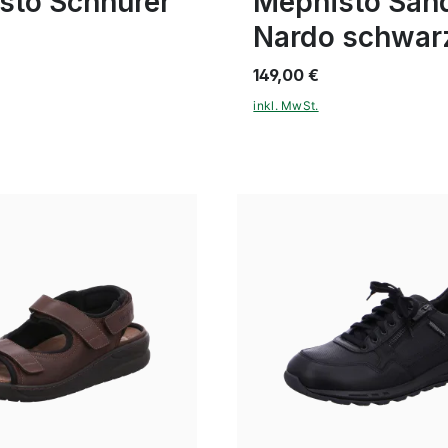
sto Schnürer
Mephisto San
Nardo schwar
149,00 €
inkl. MwSt.
schwarz
11 Farben