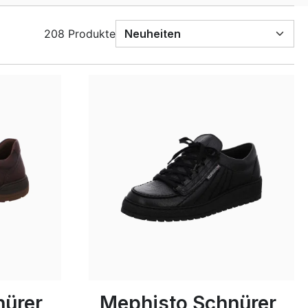
208 Produkte
7 Farben
In vielen Größen verfügbar
nürer
Mephisto Schnürer