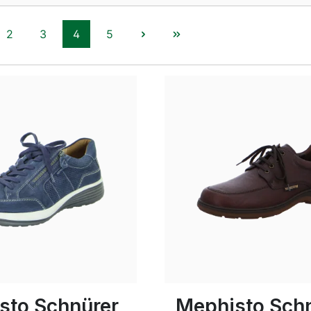
2
3
4
5
Seite
Seite
Seite
Seite
braun
schwarz
Farben
In vielen Größen verfügbar
sto Schnürer
Mephisto Sch