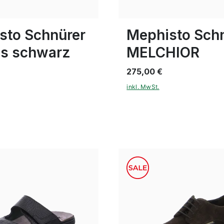
ößen verfügbar
In vielen Größen verfügbar
sto Schnürer
Mephisto Sch
es schwarz
MELCHIOR
275,00 €
inkl. MwSt.