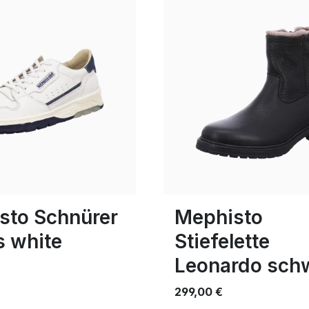
schwarz
braun
Farben
ößen verfügbar
In vielen Größen verfügbar
sto Schnürer
Mephisto
s white
Stiefelette
Leonardo sch
299,00 €