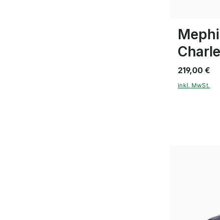
In vielen Gr
Mephi
Charl
219,00 €
inkl. MwSt.