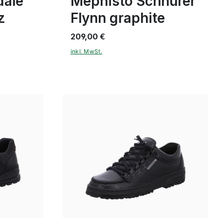
dale
Mephisto Schnürer
z
Flynn graphite
209,00 €
inkl. MwSt.
braun
Farben