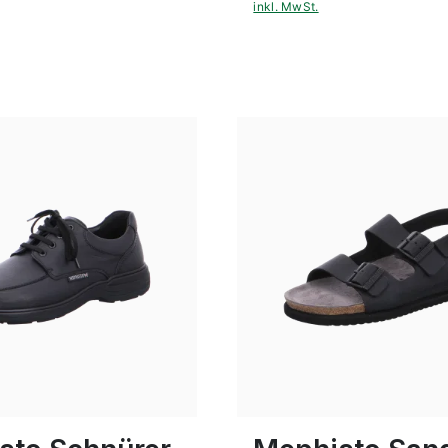
inkl. MwSt.
braun
braun
Farben
ößen verfügbar
45
46
47