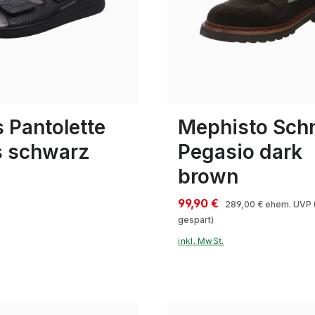
braun
ößen verfügbar
10
 Pantolette
Mephisto Sch
 schwarz
Pegasio dark
brown
99,90 €
289,00 €
ehem. UVP
gespart)
inkl. MwSt.